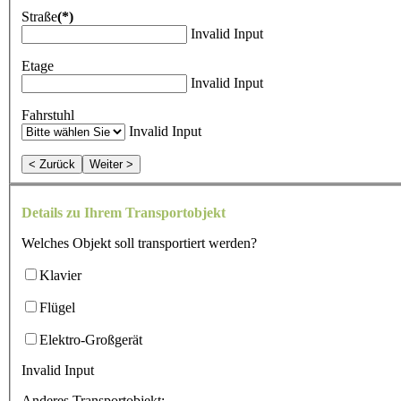
Straße
(*)
Invalid Input
Etage
Invalid Input
Fahrstuhl
Invalid Input
< Zurück
Weiter >
Details zu Ihrem Transportobjekt
Welches Objekt soll transportiert werden?
Klavier
Flügel
Elektro-Großgerät
Invalid Input
Anderes Transportobjekt: